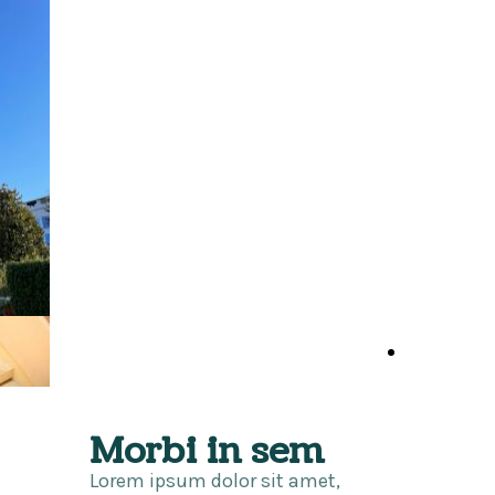
Sito in fase
di
Mini Hotel - Corso Alessandria 560 -
aggiornament
14100 Asti - tel 0141 476493 -
info@minihotel.asti.it
Mini Hotel
Home
Page
Morbi in sem
Lorem ipsum dolor sit amet,